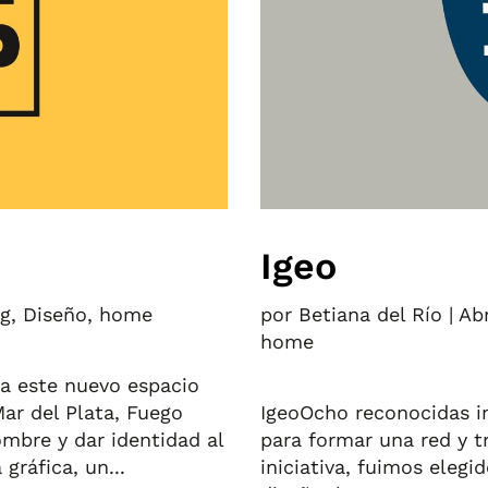
Igeo
ng
,
Diseño
,
home
por
Betiana del Río
|
Ab
home
a este nuevo espacio
ar del Plata, Fuego
IgeoOcho reconocidas in
mbre y dar identidad al
para formar una red y t
gráfica, un...
iniciativa, fuimos eleg