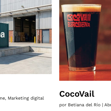
CocoVail
me
,
Marketing digital
por
Betiana del Río
|
Ab