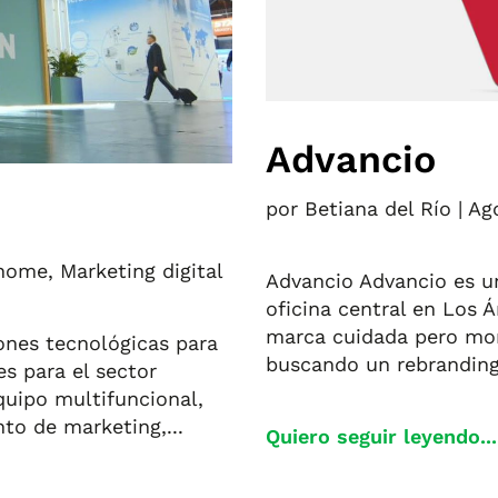
Advancio
por
Betiana del Río
|
Ago
home
,
Marketing digital
Advancio Advancio es un
oficina central en Los 
marca cuidada pero mon
ones tecnológicas para
buscando un rebranding 
es para el sector
quipo multifuncional,
o de marketing,...
Quiero seguir leyendo...