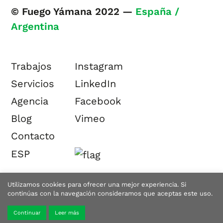
© Fuego Yámana 2022 —
España /
Argentina
Trabajos
Instagram
Servicios
LinkedIn
Agencia
Facebook
Blog
Vimeo
Contacto
ESP
Utilizamos cookies para ofrecer una mejor experiencia. Si
continúas con la navegación consideramos que aceptas este uso.
Continuar
Leer más