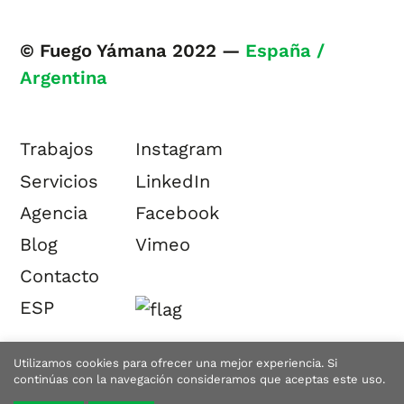
© Fuego Yámana 2022 —
España /
Argentina
Trabajos
Instagram
Servicios
LinkedIn
Agencia
Facebook
Blog
Vimeo
Contacto
ESP
Utilizamos cookies para ofrecer una mejor experiencia. Si
continúas con la navegación consideramos que aceptas este uso.