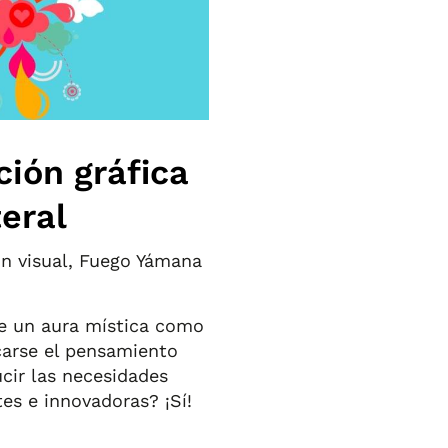
ión gráfica
eral
n visual
,
Fuego Yámana
de un aura mística como
icarse el pensamiento
ucir las necesidades
tes e innovadoras? ¡Sí!